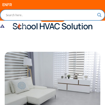
EN
FR
Our Project
School HVAC Solution