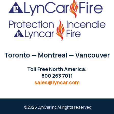
Toronto — Montreal — Vancouver
Toll Free North America:
800 263 7011
sales@lyncar.com
©2025 LynCar Inc All rights reserved