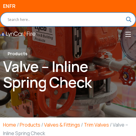
EN
FR
Products
Valve – Inline
Spring Check
Home
/
Products
/
Valves & Fittings
/
Trim Valves
/ Valve –
Inline Spring Check