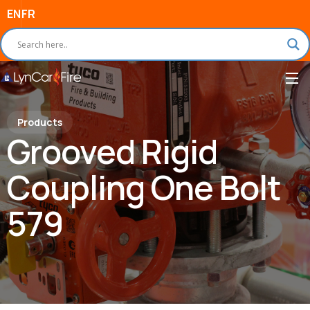
EN
FR
Products
Grooved Rigid
Coupling One Bolt
579