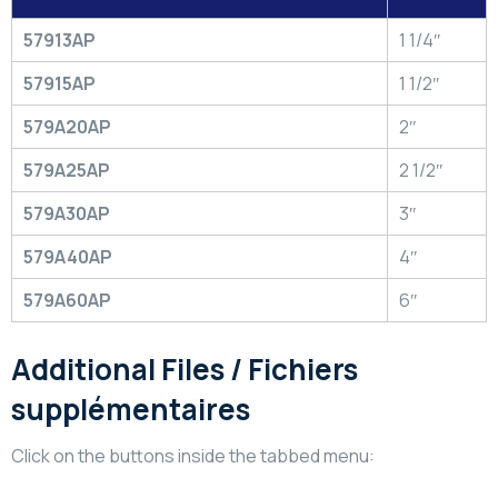
57913AP
1 1/4″
57915AP
1 1/2″
579A20AP
2″
579A25AP
2 1/2″
579A30AP
3″
579A40AP
4″
579A60AP
6″
Additional Files / Fichiers
supplémentaires
Click on the buttons inside the tabbed menu: