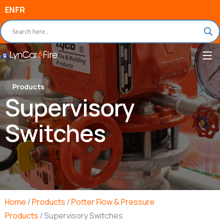
EN
FR
Products
Supervisory
Switches
Home
/
Products
/
Potter Flow & Pressure
Products
/ Supervisory Switches