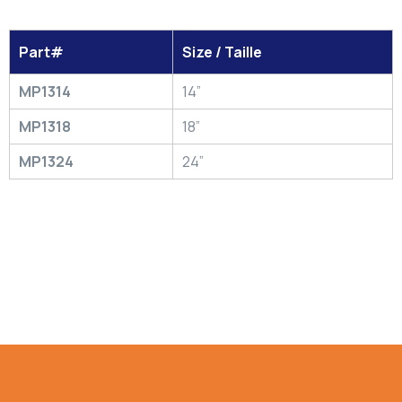
Part#
Size / Taille
MP1314
14”
MP1318
18”
MP1324
24”