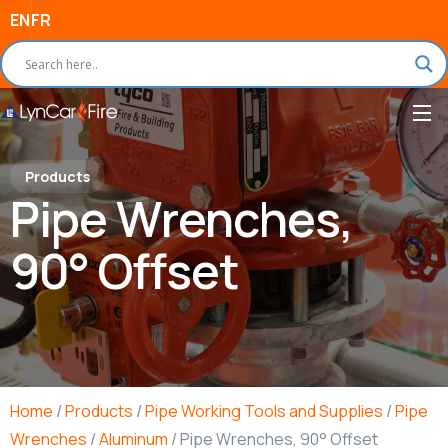
EN
FR
Products
Pipe Wrenches,
90° Offset
Home
/
Products
/
Pipe Working Tools and Supplies
/
Pipe
Wrenches
/
Aluminum
/ Pipe Wrenches, 90° Offset