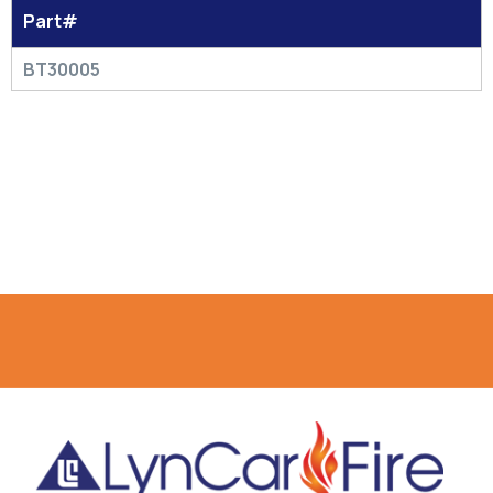
Part#
BT30005