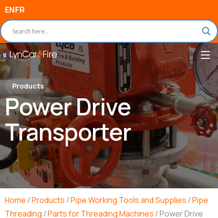
EN
FR
Products
Power Drive
Transporter
Home
/
Products
/
Pipe Working Tools and Supplies
/
Pipe
Threading
/
Parts for Threading Machines
/ Power Drive