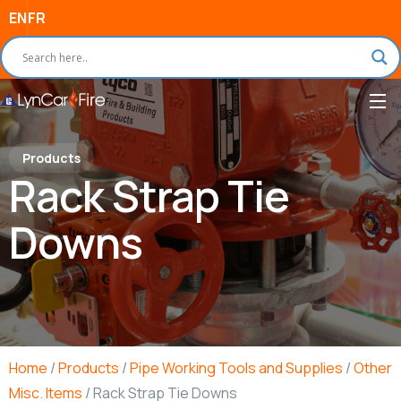
EN
FR
Products
Rack Strap Tie
Downs
Home
/
Products
/
Pipe Working Tools and Supplies
/
Other
Misc. Items
/ Rack Strap Tie Downs