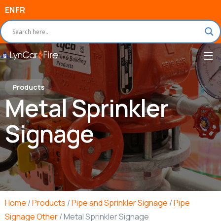
EN
FR
Products
Metal Sprinkler
Signage
Home
/
Products
/
Pipe and Sprinkler Signage
/
Pipe
Signage Other
/ Metal Sprinkler Signage