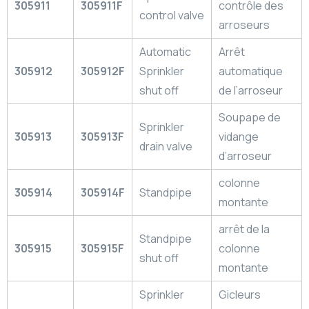
305911
305911F
contrôle des
control valve
arroseurs
Automatic
Arrêt
305912
305912F
Sprinkler
automatique
shut off
de l’arroseur
Soupape de
Sprinkler
305913
305913F
vidange
drain valve
d’arroseur
colonne
305914
305914F
Standpipe
montante
arrêt de la
Standpipe
305915
305915F
colonne
shut off
montante
Sprinkler
Gicleurs