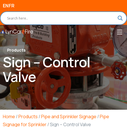
EN
FR
Products
Sign – Control
Valve
Home
/
Products
/
Pipe and Sprinkler Signage
/
Pipe
Signage for Sprinkler
/ Sign – Control Valve