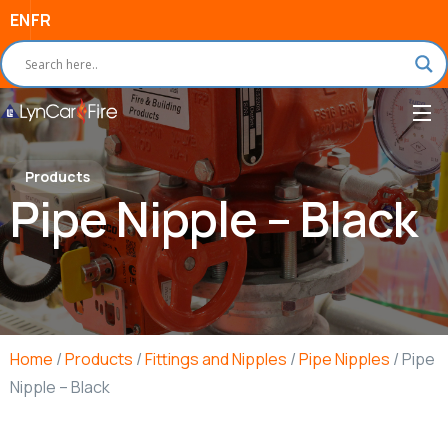
EN
FR
Products
Pipe Nipple – Black
Home
/
Products
/
Fittings and Nipples
/
Pipe Nipples
/ Pipe
Nipple – Black