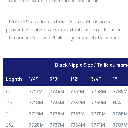
– Use on air, water, oil, natural gas, and steam.
– Fileté NPT aux deux extrémités. Les tétons noirs
peuvent être utilisés avec de la fonte noire ou de l’acier.
– Utiliser sur l’air, l’eau, l’huile, le gaz naturel et la vapeur.
Black Nipple Size / Taille du mam
Leghth
1/4″
3/8″
1/2″
3/4″
1″
CL
7717M
7734M
7751M
7768M
7785
1½
7718M
7735M
7752M
7769M
N/A
2
7719M
7736M
7753M
7770M
7786
2½
7720M
7737M
7754M
7771M
7787