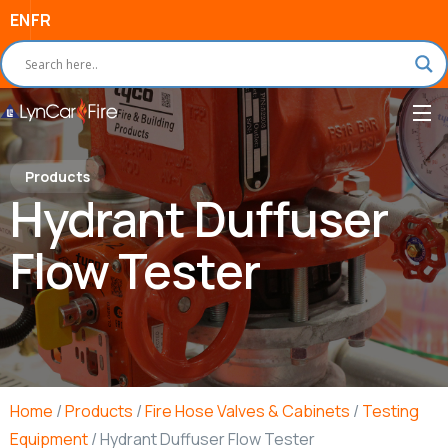
EN
FR
Products
Hydrant Duffuser
Flow Tester
Home
/
Products
/
Fire Hose Valves & Cabinets
/
Testing
Equipment
/ Hydrant Duffuser Flow Tester