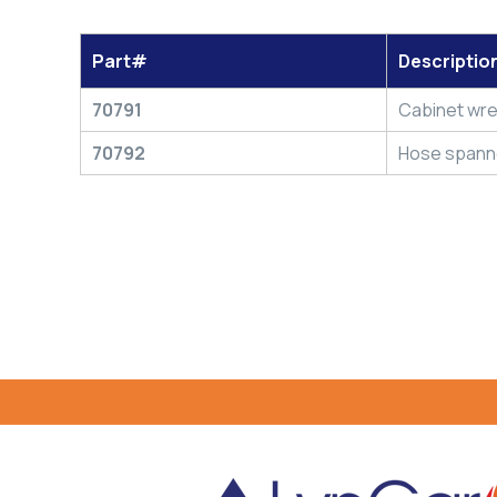
Part#
Descriptio
70791
Cabinet wren
70792
Hose spanne