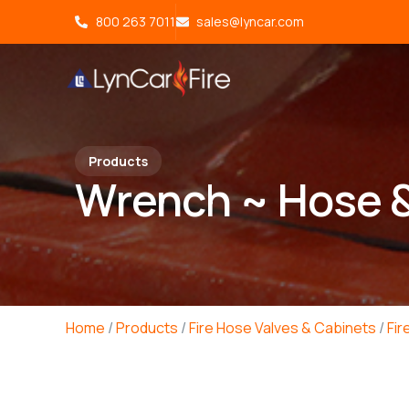
800 263 7011
sales@lyncar.com
Products
Wrench ~ Hose &
Home
/
Products
/
Fire Hose Valves & Cabinets
/
Fir