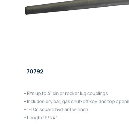
70792
– Fits up to 4” pin or rocker lug couplings
– Includes pry bar, gas shut-off key, and top openi
– 1-1/4” square hydrant wrench.
– Length 15/1/4”