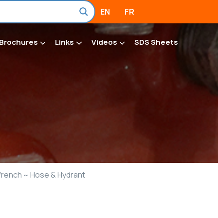
EN
FR
Brochures
Links
Videos
SDS Sheets
rench ~ Hose & Hydrant