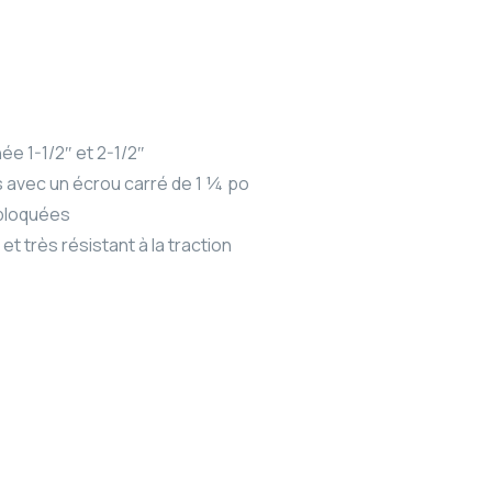
e 1-1/2″ et 2-1/2″
 avec un écrou carré de 1 ¼ po
 bloquées
et très résistant à la traction