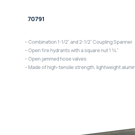
70791
– Combination 1-1/2” and 2-1/2” Coupling Spanner
– Open fire hydrants with a square nut 1 ¼”
– Open jammed hose valves
– Made of high-tensile strength, lightweight alum