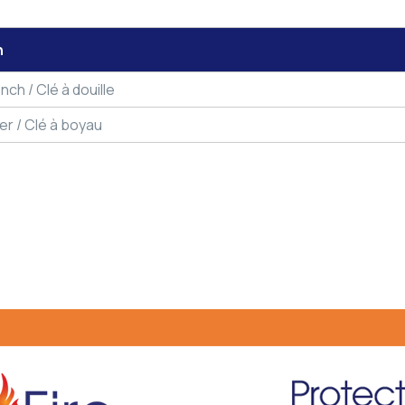
n
ch / Clé à douille
r / Clé à boyau