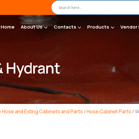
Home
About Us
Contacts
Products
Vendor 
 Hydrant
e Hose and Exting Cabinets and Parts
/
Hose Cabinet Parts
/ W