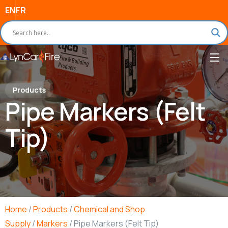
EN
FR
Products
Pipe Markers (Felt
Tip)
Home
/
Products
/
Chemical and Shop
Supply
/
Markers
/ Pipe Markers (Felt Tip)