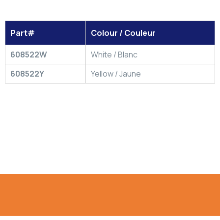
Part#
Colour / Couleur
608522W
White / Blanc
608522Y
Yellow / Jaune