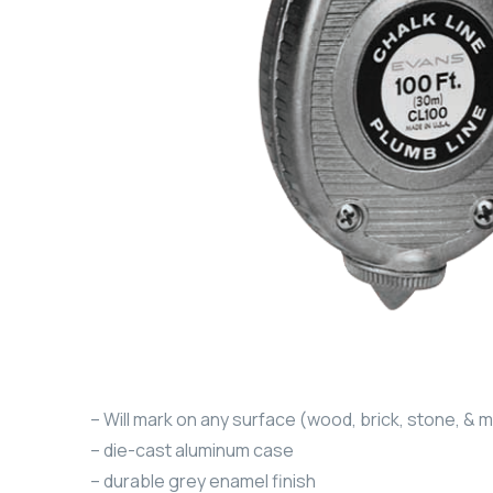
– Will mark on any surface (wood, brick, stone, & m
– die-cast aluminum case
– durable grey enamel finish