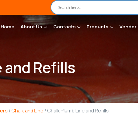
Home
About Us
Contacts
Products
Vendor 
 and Refills
ers
/
Chalk and Line
/ Chalk Plumb Line and Refills