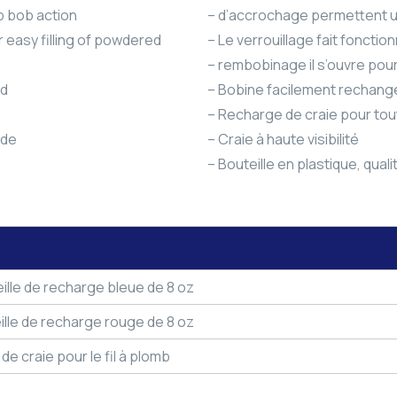
mb bob action
– d’accrochage permettent un
 easy filling of powdered
– Le verrouillage fait foncti
– rembobinage il s’ouvre pour 
ed
– Bobine facilement rechang
– Recharge de craie pour tou
ade
– Craie à haute visibilité
– Bouteille en plastique, qua
uteille de recharge bleue de 8 oz
teille de recharge rouge de 8 oz
de craie pour le fil à plomb