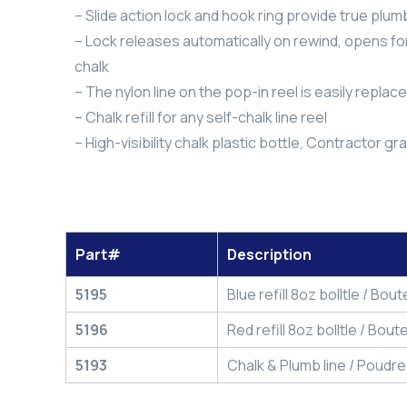
– Slide action lock and hook ring provide true plu
– Lock releases automatically on rewind, opens for
chalk
– The nylon line on the pop-in reel is easily replac
– Chalk refill for any self-chalk line reel
– High-visibility chalk plastic bottle, Contractor gr
Part#
Description
5195
Blue refill 8oz bolltle / Bo
5196
Red refill 8oz bolltle / Bou
5193
Chalk & Plumb line / Poudre 