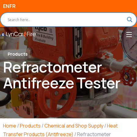
EN
FR
Products
Refractometer
Antifreeze Tester
Home
/
Products
/
Chemical and Shop Supply
/
Heat
Transfer Products (Antifreeze)
/ Refractometer