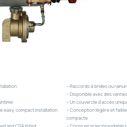
allation.
– Raccords à brides ou rainur
– Disponible avec des vannes
wntime
– Un couvercle d’accès unique
e easy, compact installation
– Conception légère et faible
compacte
ied and CSA listed
– Corps en acier inoxydable r