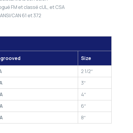
ogué FM et classé cUL, et CSA
ANSI/CAN 61 et 372
y grooved
Size
A
2 1/2″
A
3″
A
4″
A
6″
A
8″