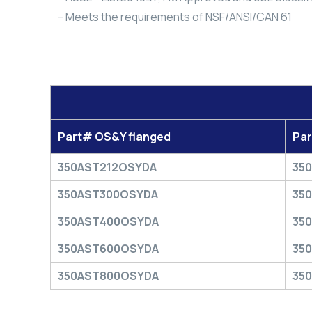
– Meets the requirements of NSF/ANSI/CAN 61
Part# OS&Y flanged
Pa
350AST212OSYDA
35
350AST300OSYDA
35
350AST400OSYDA
35
350AST600OSYDA
35
350AST800OSYDA
35