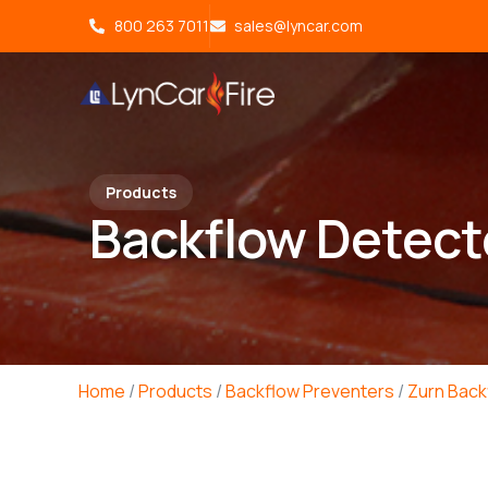
800 263 7011
sales@lyncar.com
Products
Backflow Detect
Home
/
Products
/
Backflow Preventers
/
Zurn Back