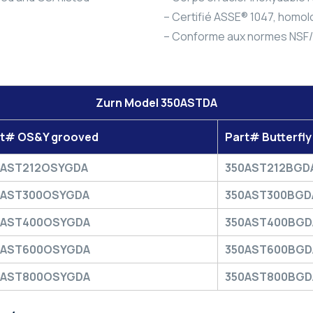
– Certifié ASSE® 1047, homol
– Conforme aux normes NSF/
Zurn Model 350ASTDA
rt# OS&Y grooved
Part# Butterfl
0AST212OSYGDA
350AST212BGD
0AST300OSYGDA
350AST300BGD
0AST400OSYGDA
350AST400BGD
0AST600OSYGDA
350AST600BGD
0AST800OSYGDA
350AST800BGD