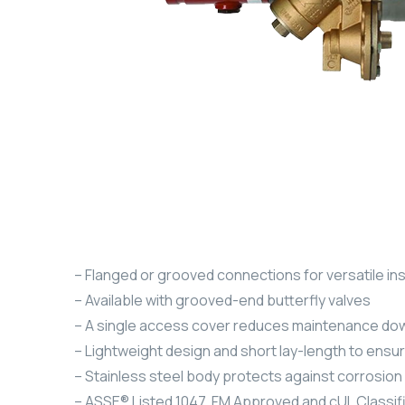
– Flanged or grooved connections for versatile inst
– Available with grooved-end butterfly valves
– A single access cover reduces maintenance do
– Lightweight design and short lay-length to ensur
– Stainless steel body protects against corrosion
– ASSE® Listed 1047, FM Approved and cUL Classif