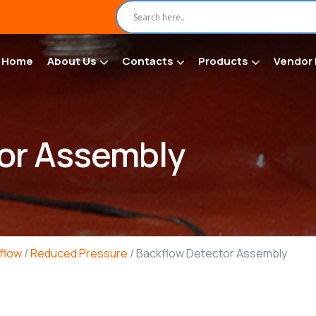
Home
About Us
Contacts
Products
Vendor 
or Assembly
flow
/
Reduced Pressure
/ Backflow Detector Assembly