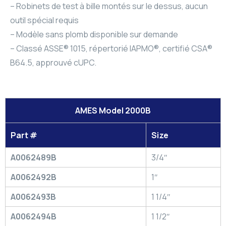
– Robinets de test à bille montés sur le dessus, aucun
outil spécial requis
– Modèle sans plomb disponible sur demande
– Classé ASSE® 1015, répertorié IAPMO®, certifié CSA®
B64.5, approuvé cUPC.
AMES Model 2000B
Part #
Size
A0062489B
3/4″
A0062492B
1″
A0062493B
1 1/4″
A0062494B
1 1/2″