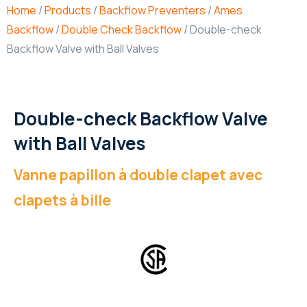
Home
/
Products
/
Backflow Preventers
/
Ames
Backflow
/
Double Check Backflow
/ Double-check
Backflow Valve with Ball Valves
Double-check Backflow Valve
with Ball Valves
Vanne papillon à double clapet avec
clapets à bille