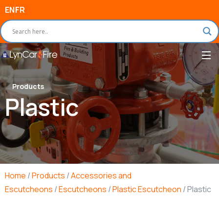
EN
FR
Products
Plastic
Home
/
Products
/
Accessories and
Escutcheons
/
Escutcheons
/
Plastic Escutcheon
/ Plastic